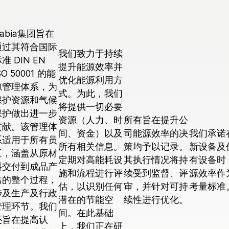
abia集团旨在
通过其符合国际
我们致力于持续
准 DIN EN
提升能源效率并
SO 50001 的能
优化能源利用方
源管理体系，为
式。为此，我们
保护资源和气候
将提供一切必要
保护做出进一步
资源（人力、时
所有旨在提升公
贡献。该管理体
间、资金）以及
司能源效率的决
我们承诺
系适用于所有员
所有相关信息。
策均予以记录。
新设备及
工，涵盖从原材
定期对高能耗设
其执行情况将持
有设备时
料交付到成品产
施和流程进行评
续受到监督、评
源效率作
出的整个过程，
估，以识别任何
审，并针对可持
考量标准
涉及生产及行政
潜在的节能空
续性进行优化。
管理环节。我们
间。在此基础
还旨在提高认
上，我们正在研