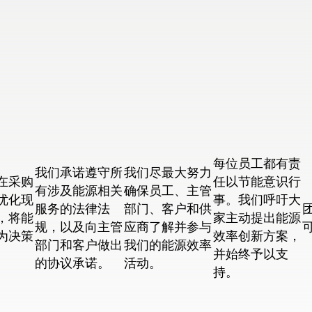
每位员工都有责
我们承诺遵守所
我们尽最大努力
在采购
任以节能意识行
有涉及能源相关
确保员工、主管
优化现
事。我们呼吁大
服务的法律法
部门、客户和供
，将能
家主动提出能源
规，以及向主管
应商了解并参与
为决策
效率创新方案，
部门和客户做出
我们的能源效率
。
并始终予以支
的协议承诺。
活动。
持。