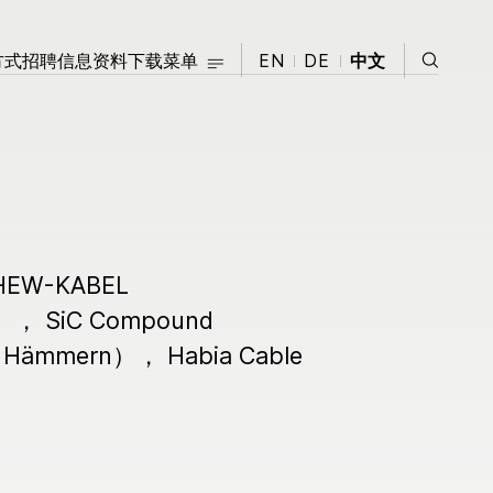
方式
招聘信息
资料下载
EN
关闭
DE
中文
搜索
联系方式
招聘信息
菜单
资料下载
关闭
关于我们
信息中心
W-KABEL
研发
新闻中心
）， SiC Compound
可持续发展
 Hämmern）， Habia Cable
质量
）
我们的历史
集团管理层
全球公司分布