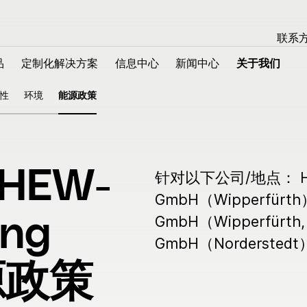
联系
品
定制化解决方案
信息中心
新闻中心
关于我们
品
定制化解决方案
信息中心
新闻中心
关于我们
合性
环境
能源政策
品
定制化解决方案
HEW-
针对以下公司/地点： HE
制线缆与线束解决方案
定制电缆
GmbH（Wipperfürth
业电缆
定制线束
GmbH（Wipperfürth,
ing
造能力
GmbH（Norderstedt
源政策