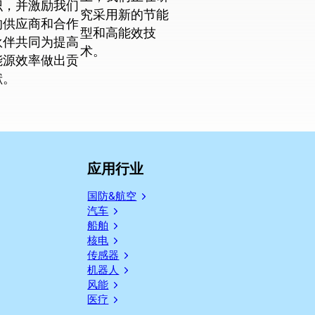
识，并激励我们
究采用新的节能
的供应商和合作
型和高能效技
伙伴共同为提高
术。
能源效率做出贡
献。
应用行业
国防&航空
汽车
船舶
核电
传感器
机器人
风能
医疗