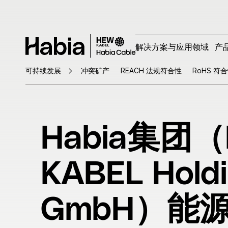
解决方案与应用领域
产
解决方案与应用领域
产
搜索
可持续发展
冲突矿产
REACH 法规符合性
RoHS 符
搜索本站
解决方案与应用领域
产
Habia集团（
传感器
定
船舶
工
KABEL Hold
风能
制
国防&航空
核电
GmbH）能
机器人